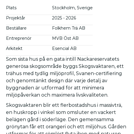
Plats
Stockholm, Sverige
Projektår
2025 - 2026
Beställare
Folkhem Trä AB
Entreprenör
MVB Öst AB
Arkitekt
Esencial AB
Som sista hus på en gata intill Nackareservatets
generösa skogsområde byggs Skogsvaktaren, ett
trähus med tydlig miljöprofil, Svanen-certifiering
och genomtänkt design där varje detalj av
byggnaden är utformad för att minimera
miljöpåverkan och maximera livskvaliteten.
Skogsvaktaren blir ett flerbostadshus i massivträ,
en huskropp i vinkel som omsluter en vackert
belägen gård i söderläge. Den gemensamma
grönytan får ett orangeri och ett miljöhus. Gården
utformas för att sömlöst flyta ihop med naturen