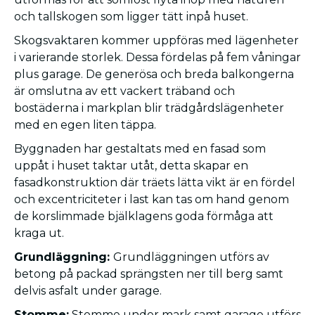
och tallskogen som ligger tätt inpå huset.
Skogsvaktaren kommer uppföras med lägenheter
i varierande storlek. Dessa fördelas på fem våningar
plus garage. De generösa och breda balkongerna
är omslutna av ett vackert träband och
bostäderna i markplan blir trädgårdslägenheter
med en egen liten täppa.
Byggnaden har gestaltats med en fasad som
uppåt i huset taktar utåt, detta skapar en
fasadkonstruktion där träets lätta vikt är en fördel
och excentriciteter i last kan tas om hand genom
de korslimmade bjälklagens goda förmåga att
kraga ut.
Grundläggning:
Grundläggningen utförs av
betong på packad sprängsten ner till berg samt
delvis asfalt under garage.
Stomme:
Stomme under mark samt garage utförs