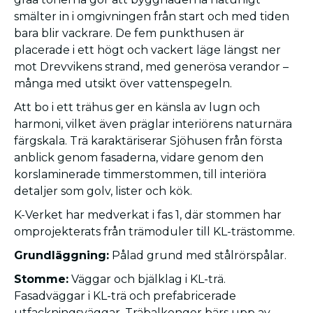
smälter in i omgivningen från start och med tiden
bara blir vackrare. De fem punkthusen är
placerade i ett högt och vackert läge längst ner
mot Drevvikens strand, med generösa verandor –
många med utsikt över vattenspegeln.
Att bo i ett trähus ger en känsla av lugn och
harmoni, vilket även präglar interiörens naturnära
färgskala. Trä karaktäriserar Sjöhusen från första
anblick genom fasaderna, vidare genom den
korslaminerade timmerstommen, till interiöra
detaljer som golv, lister och kök.
K-Verket har medverkat i fas 1, där stommen har
omprojekterats från trämoduler till KL-trästomme.
Grundläggning:
Pålad grund med stålrörspålar.
Stomme:
Väggar och bjälklag i KL-trä.
Fasadväggar i KL-trä och prefabricerade
utfackningsväggar. Träbalkonger bärs upp av