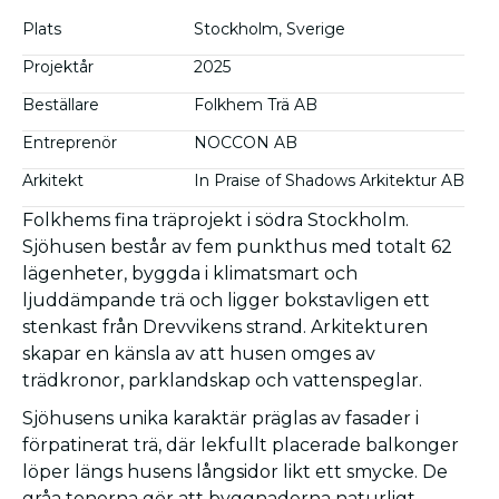
Plats
Stockholm, Sverige
Projektår
2025
Beställare
Folkhem Trä AB
Entreprenör
NOCCON AB
Arkitekt
In Praise of Shadows Arkitektur AB
Folkhems fina träprojekt i södra Stockholm.
Sjöhusen består av fem punkthus med totalt 62
lägenheter, byggda i klimatsmart och
ljuddämpande trä och ligger bokstavligen ett
stenkast från Drevvikens strand. Arkitekturen
skapar en känsla av att husen omges av
trädkronor, parklandskap och vattenspeglar.
Sjöhusens unika karaktär präglas av fasader i
förpatinerat trä, där lekfullt placerade balkonger
löper längs husens långsidor likt ett smycke. De
gråa tonerna gör att byggnaderna naturligt