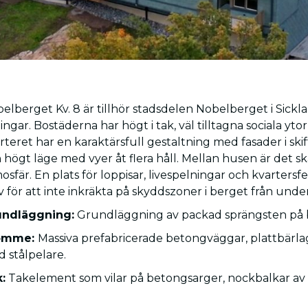
elberget Kv. 8 är tillhör stadsdelen Nobelberget i Sickl
ingar. Bostäderna har högt i tak, väl tilltagna sociala 
rteret har en karaktärsfull gestaltning med fasader i s
 högt läge med vyer åt flera håll. Mellan husen är det s
osfär. En plats för loppisar, livespelningar och kvarter
v för att inte inkräkta på skyddszoner i berget från und
undläggning:
Grundläggning av packad sprängsten på 
omme:
Massiva prefabricerade betongväggar, plattbärl
 stålpelare.
:
Takelement som vilar på betongsarger, nockbalkar av 