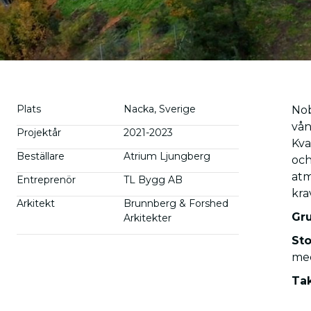
Plats
Nacka, Sverige
Nob
vån
Projektår
2021-2023
Kva
Beställare
Atrium Ljungberg
och
atm
Entreprenör
TL Bygg AB
kra
Arkitekt
Brunnberg & Forshed
Gr
Arkitekter
St
med
Tak