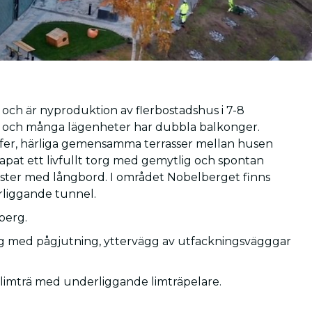
a och är nyproduktion av flerbostadshus i 7-8
ytor och många lägenheter har dubbla balkonger.
kiffer, härliga gemensamma terrasser mellan husen
kapat ett livfullt torg med gemytlig och spontan
sfester med långbord. I området Nobelberget finns
erliggande tunnel.
berg.
ag med pågjutning, yttervägg av utfackningsvägggar
limträ med underliggande limträpelare.