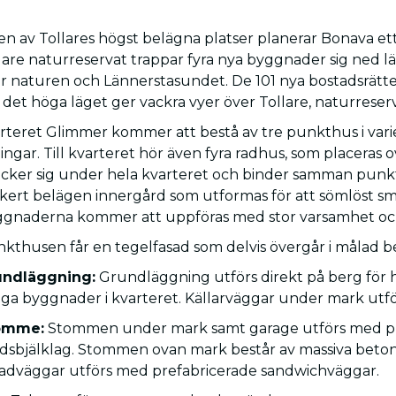
en av Tollares högst belägna platser planerar Bonava et
lare naturreservat trappar fyra nya byggnader sig ned 
r naturen och Lännerstasundet. De 101 nya bostadsrätter
 det höga läget ger vackra vyer över Tollare, naturreser
rteret Glimmer kommer att bestå av tre punkthus i varier
ingar. Till kvarteret hör även fyra radhus, som placera
äcker sig under hela kvarteret och binder samman pun
kert belägen innergård som utformas för att sömlöst sm
gnaderna kommer att uppföras med stor varsamhet och 
kthusen får en tegelfasad som delvis övergår i målad b
undläggning:
Grundläggning utförs direkt på berg för h
iga byggnader i kvarteret. Källarväggar under mark utfö
omme:
Stommen under mark samt garage utförs med pr
dsbjälklag. Stommen ovan mark består av massiva beton
adväggar utförs med prefabricerade sandwichväggar.