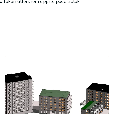
:
Taken utförs som uppstolpade trätak.