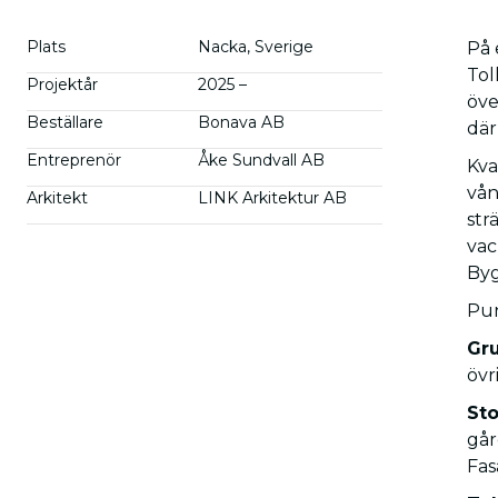
Plats
Nacka, Sverige
På 
Tol
Projektår
2025 –
öve
Beställare
Bonava AB
där
Entreprenör
Åke Sundvall AB
Kva
vån
Arkitekt
LINK Arkitektur AB
str
vac
Byg
Pun
Gr
övr
St
går
Fas