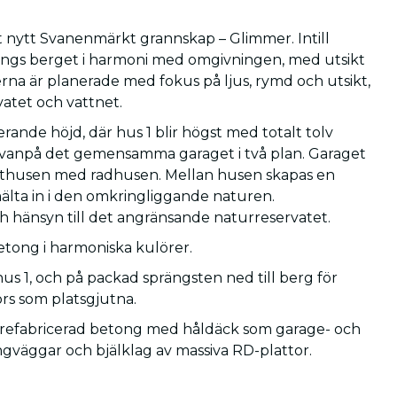
t nytt Svanenmärkt grannskap – Glimmer. Intill
längs berget i harmoni med omgivningen, med utsikt
na är planerade med fokus på ljus, rymd och utsikt,
vatet och vattnet.
ande höjd, där hus 1 blir högst med totalt tolv
s ovanpå det gemensamma garaget i två plan. Garaget
kthusen med radhusen. Mellan husen skapas en
älta in i den omkringliggande naturen.
hänsyn till det angränsande naturreservatet.
etong i harmoniska kulörer.
us 1, och på packad sprängsten ned till berg för
rs som platsgjutna.
efabricerad betong med håldäck som garage- och
gväggar och bjälklag av massiva RD-plattor.